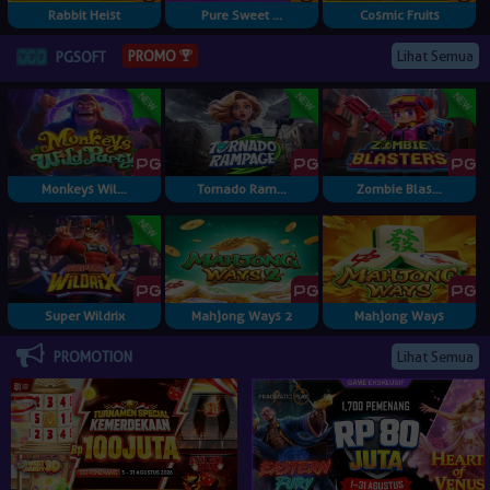
Rabbit Heist
Pure Sweet ...
Cosmic Fruits
Lihat Semua
PROMO
PGSOFT
Monkeys Wil...
Tornado Ram...
Zombie Blas...
Super Wildrix
Mahjong Ways 2
Mahjong Ways
PROMOTION
Lihat Semua