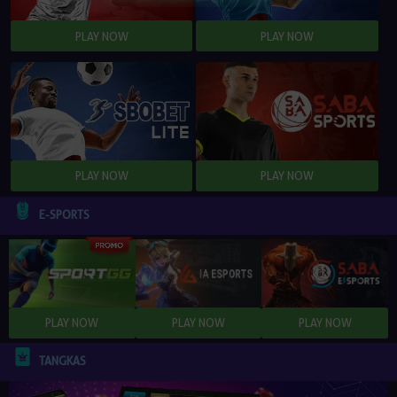
E-SPORTS
TANGKAS