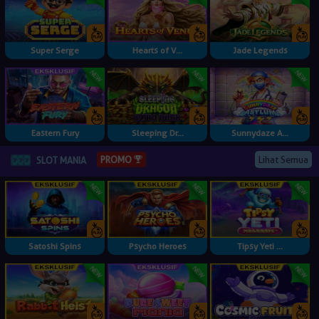
Super Serge
Hearts of V...
Jade Legends
Eastern Fury
Sleeping Dr...
Sunnydaze A...
Lihat Semua
PROMO
SLOT MANIA
Satoshi Spins
Psycho Heroes
Tipsy Yeti ...