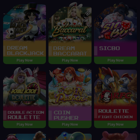
Play Now
Play Now
Play Now
Play Now
Play Now
Play Now