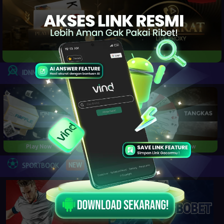
Play Now
NEW
IDNMAX
Play Now
Play Now
Play Now
NEW
SPORTBOOK