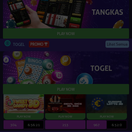
Lihat Semua
PROMO
TOGEL
304
6:56:19
253
967
6:51:58