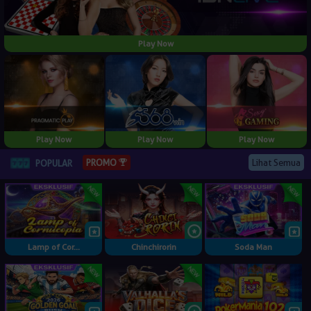
Play Now
Play Now
Play Now
Play Now
Lihat Semua
PROMO
POPULAR
Lamp of Cor...
Chinchirorin
Soda Man