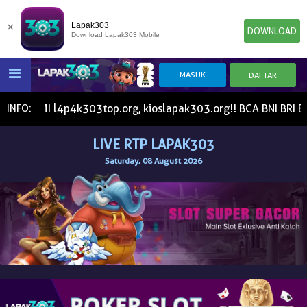
×
Lapak303
DOWNLOAD
Download Lapak303 Mobile
HOME
SMI KAMI l4p4k303top.org, kioslapak303.org!! BCA BNI BR
INFO:
LIVE RTP LAPAK303
POKER
SLOT GAME
IDN E-LOTTERY
Saturday, 08 August 2026
NEW
NEW
SPORTBOOK
LIVE CASINO
IDNLIVE
NEW
TOGEL
ESPORTS
ARCADE
NEW
NEW
NEW
TEMBAK IKAN
IDNRAFFLE
IDNTRADE