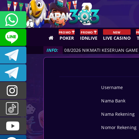
+6281292409860
PROMO
PROMO
NEW
P
CSLAPAK303
POKER
IDNLIVE
LIVE CASINO
INFO:
08/08/2026
NIKMATI KESERUAN GAME TERB
LAPAK303OFFICIAL
LAPAK303_OFFICIAL
Username
lapak.update303
Nama Bank
@lapak303ofc
Nama Rekening
LAPAK303.OFFICIAL
Nomor Rekening