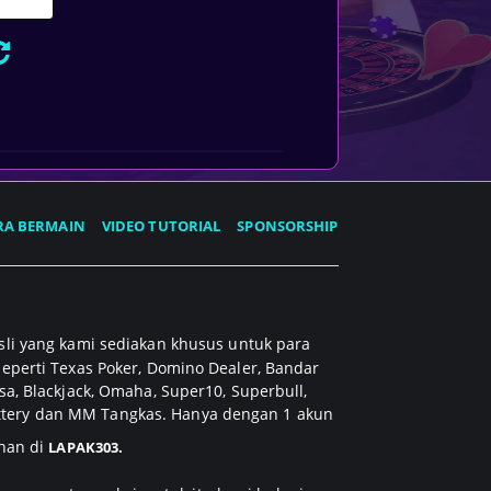
RA BERMAIN
VIDEO TUTORIAL
SPONSORSHIP
li yang kami sediakan khusus untuk para
eperti Texas Poker, Domino Dealer, Bandar
a, Blackjack, Omaha, Super10, Superbull,
-lottery dan MM Tangkas. Hanya dengan 1 akun
inan di
LAPAK303.