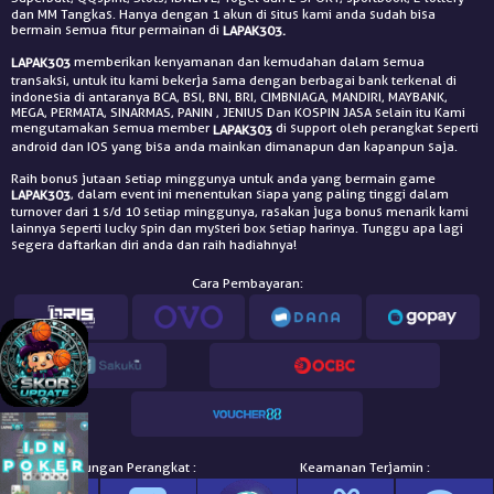
dan MM Tangkas. Hanya dengan 1 akun di situs kami anda sudah bisa
bermain semua fitur permainan di
LAPAK303.
memberikan kenyamanan dan kemudahan dalam semua
LAPAK303
transaksi, untuk itu kami bekerja sama dengan berbagai bank terkenal di
indonesia di antaranya BCA, BSI, BNI, BRI, CIMBNIAGA, MANDIRI, MAYBANK,
MEGA, PERMATA, SINARMAS, PANIN , JENIUS Dan KOSPIN JASA selain itu Kami
mengutamakan semua member
di support oleh perangkat seperti
LAPAK303
android dan IOS yang bisa anda mainkan dimanapun dan kapanpun saja.
Raih bonus jutaan setiap minggunya untuk anda yang bermain game
, dalam event ini menentukan siapa yang paling tinggi dalam
LAPAK303
turnover dari 1 s/d 10 setiap minggunya, rasakan juga bonus menarik kami
lainnya seperti lucky spin dan mysteri box setiap harinya. Tunggu apa lagi
segera daftarkan diri anda dan raih hadiahnya!
Cara Pembayaran:
Dukungan Perangkat :
Keamanan Terjamin :