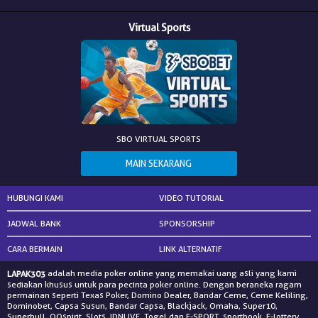
Virtual Sports
SBO VIRTUAL SPORTS
HUBUNGI KAMI
VIDEO TUTORIAL
JADWAL BANK
SPONSORSHIP
CARA BERMAIN
LINK ALTERNATIF
adalah media poker online yang memakai uang asli yang kami
LAPAK303
sediakan khusus untuk para pecinta poker online. Dengan beraneka ragam
permainan seperti Texas Poker, Domino Dealer, Bandar Ceme, Ceme Keliling,
Dominobet, Capsa Susun, Bandar Capsa, Blackjack, Omaha, Super10,
Superbull, QQspirit, Slots, IDNLIVE, Togel dan E-SPORT, sportbook, E-lottery