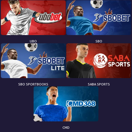
NEW
TANGKAS
RTP
DEPOSIT
UBO
SBO
WITHDRAW
PROMOSI
DOWNLOAD APLIKASI
SBO SPORTBOOKS
SABA SPORTS
REFERRAL
JACKPOT
VIP MEMBER
HUBUNGI KAMI
CMD