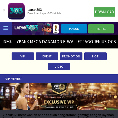
×
Lapak303
DOWNLOAD
Download Lapak303 Mobile
HOME
B MANDIRI MAYBANK MEGA DANAMON E-WALLET JAGO JENIUS OCBC
INFO:
VIP
EVENT
PROMOTION
HOT
POKER
SLOT GAME
IDN E-LOTTERY
VIDEO
NEW
NEW
VIP MEMBER
SPORTBOOK
LIVE CASINO
IDNLIVE
NEW
TOGEL
ESPORTS
ARCADE
NEW
NEW
NEW
Vipclub88 menawarkan Anda sebuah pengalaman gaming dengan layanan
TEMBAK IKAN
IDNRAFFLE
IDNTRADE